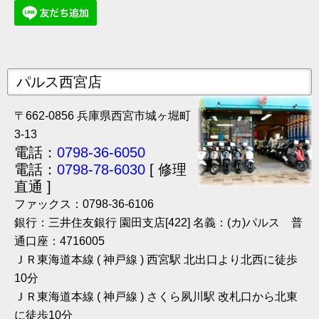
パルス西宮店
〒662-0856 兵庫県西宮市城ヶ堀町
3-13
電話：
0798-36-6050
電話：
0798-78-6030
[ 修理
直通 ]
ファックス：0798-36-6106
銀行：三井住友銀行 園田支店[422] 名義：(カ)パルス 普
通口座：4716005
ＪＲ東海道本線 ( 神戸線 ) 西宮駅 北出口より北西に徒歩
10分
ＪＲ東海道本線 ( 神戸線 ) さくら夙川駅 改札口から北東
に徒歩10分