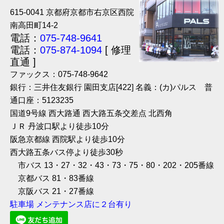
615-0041 京都府京都市右京区西院
南高田町14-2
電話：
075-748-9641
電話：
075-874-1094
[ 修理
直通 ]
ファックス：075-748-9642
銀行：三井住友銀行 園田支店[422] 名義：(カ)パルス 普
通口座：5123235
国道9号線 西大路通 西大路五条交差点 北西角
ＪＲ 丹波口駅より徒歩10分
阪急京都線 西院駅より徒歩10分
西大路五条バス停より徒歩30秒
市バス 13・27・32・43・73・75・80・202・205番線
京都バス 81・83番線
京阪バス 21・27番線
駐車場 メンテナンス店に２台有り