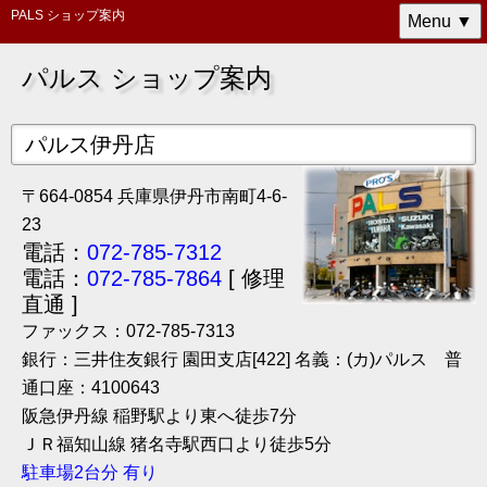
PALS ショップ案内
Menu ▼
パルス ショップ案内
パルス伊丹店
〒664-0854 兵庫県伊丹市南町4-6-
23
電話：
072-785-7312
電話：
072-785-7864
[ 修理
直通 ]
ファックス：072-785-7313
銀行：三井住友銀行 園田支店[422] 名義：(カ)パルス 普
通口座：4100643
阪急伊丹線 稲野駅より東へ徒歩7分
ＪＲ福知山線 猪名寺駅西口より徒歩5分
駐車場2台分 有り