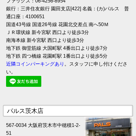
ファックス：06-4256-8954
銀行：三井住友銀行 園田支店[422] 名義：(カ)パルス 普
通口座：4100651
国道43号線 国道26号線 花園北交差点 南へ50Ｍ
ＪＲ環状線 新今宮駅 西口より徒歩3分
南海本線 新今宮駅 西口より徒歩3分
地下鉄 御堂筋線 大国町駅 4番出口より徒歩7分
地下鉄 四つ橋線 花園町駅 1番出口より徒歩5分
近隣コインパーキングあり
。スタッフに申し付けくださ
い。
パルス茨木店
567-0034 大阪府茨木市中穂積1-2-
51