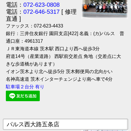
電話：
072-623-0808
電話：
072-646-5317
[ 修理
直通 ]
ファックス：072-623-4433
銀行：三井住友銀行 園田支店[422] 名義：(カ)パルス 普
通口座：4961317
ＪＲ東海道本線 茨木駅 西口より西へ徒歩3分
府道14号（産業道路） 西駅前交差点 角地（交差点に大
きな歩道橋があります）
イオン茨木より北へ徒歩5分 茨木郵便局の北向かい
名神高速道 茨木インターチェンジより南へ車で4分
駐車場２台分 有り
パルス西大路五条店