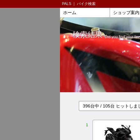
PALS ｜ バイク検索
ホーム
ショップ案内
検索結果
Did you find your fav
396台中 / 105台 ヒット
1