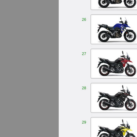
26
27
28
29