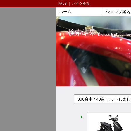
PALS ｜ バイク検索
ホーム
ショップ案内
検索結果
Did you find your fav
396台中 / 49台 ヒットし
1