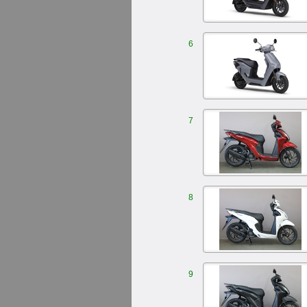
6
7
8
9