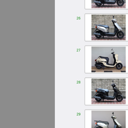
26
27
28
29